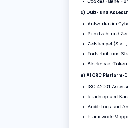
Cookies (siehe Pun
d) Quiz- und Assess
Antworten im Cybe
Punktzahl und Zert
Zeitstempel (Start
Fortschritt und Str
Blockchain-Token (
e) AI GRC Platform-D
ISO 42001 Assess
Roadmap und Kanb
Audit-Logs und Än
Framework-Mappin