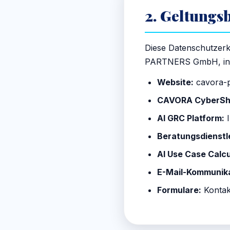
2. Geltungs
Diese Datenschutzerkl
PARTNERS GmbH, in
Website:
cavora-pa
CAVORA CyberShi
AI GRC Platform:
I
Beratungsdienstl
AI Use Case Calcu
E-Mail-Kommunika
Formulare:
Kontak