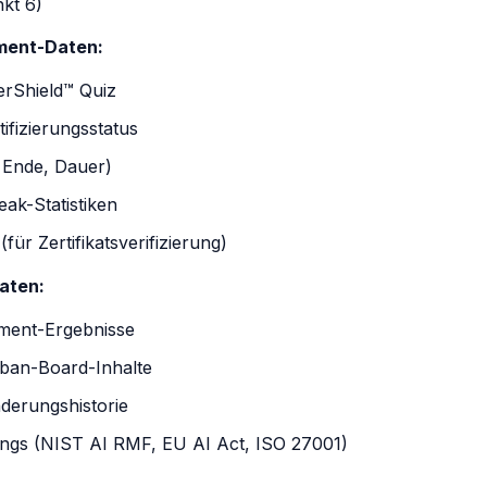
kt 6)
ment-Daten:
rShield™ Quiz
ifizierungsstatus
, Ende, Dauer)
eak-Statistiken
für Zertifikatsverifizierung)
aten:
ment-Ergebnisse
an-Board-Inhalte
derungshistorie
gs (NIST AI RMF, EU AI Act, ISO 27001)