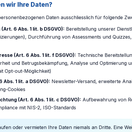
n wir Ihre Daten?
 personenbezogenen Daten ausschliesslich für folgende Zw
(Art. 6 Abs. 1 lit. b DSGVO):
Bereitstellung unserer Dienst
fizierungen), Durchführung von Assessments und Quizzes,
esse (Art. 6 Abs. 1 lit. f DSGVO):
Technische Bereitstellu
erheit und Betrugsbekämpfung, Analyse und Optimierung 
it Opt-out-Möglichkeit)
6 Abs. 1 lit. a DSGVO):
Newsletter-Versand, erweiterte Anal
ing-Cookies
chtung (Art. 6 Abs. 1 lit. c DSGVO):
Aufbewahrung von R
mpliance mit NIS-2, ISO-Standards
ufen oder vermieten Ihre Daten niemals an Dritte. Eine Wei